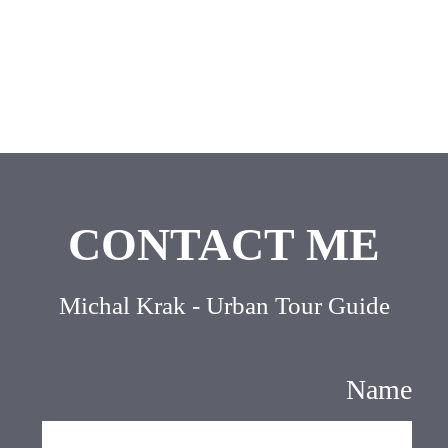
Site By Kidumplus
אנחנו מעריכים את הפרטיות שלך
כדי שהביקור שלכם באתר יהיה נעים יותר, להקל על ההרשמה
לסיורים שלנו ולתת לכם חוויה מותאמת אישית – ממש כמו בסיור
גרפיטי בתל אביב!
אתם תמיד יכולים לשנות את ההעדפות שלכם בלחיצה פשוטה.
דחה הכל
קבל הכל