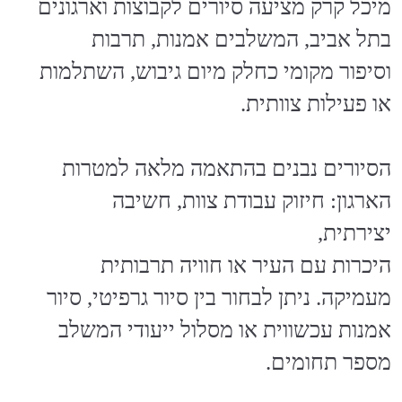
הסיורים נבנים בהתאמה מלאה למטרות
הארגון: חיזוק עבודת צוות, חשיבה
יצירתית,
היכרות עם העיר או חוויה תרבותית
מעמיקה. ניתן לבחור בין סיור גרפיטי, סיור
אמנות עכשווית או מסלול ייעודי המשלב
מספר תחומים.
הפעילות מתאימה לחברות, עמותות,
סיורי תוכן לקבוצות
מוסדות ציבוריים, צוותי ניהול וקבוצות
מקצועיות המעוניינות בתוכן איכותי ובחוויה
משמעותית במרחב העירוני.
וארגונים בהתאמה אישית
כל סיור כולל ליווי מקצועי, תוכן מחקרי
מעמיק ושיח פתוח עם המשתתפים.