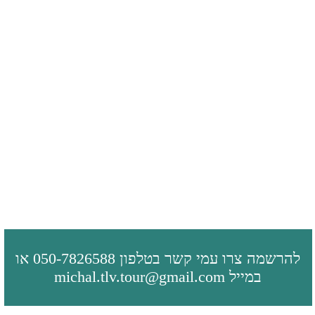
Message
שלח
+972-507826588​
michal.tlv.tour@gmail.com